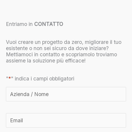
Entriamo in
CONTATTO
Vuoi creare un progetto da zero, migliorare il tuo
esistente o non sei sicuro da dove iniziare?
Mettiamoci in contatto e scopriamolo troviamo
assieme la soluzione più efficace!
"
*
" indica i campi obbligatori
A
*
zi
e
n
d
E
*
a
m
/
ai
N