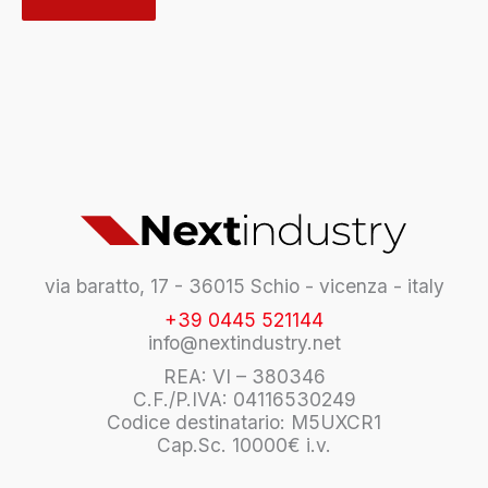
si
t
e
via baratto, 17 - 36015 Schio - vicenza - italy
+39 0445 521144
info@nextindustry.net
REA: VI – 380346
C.F./P.IVA: 04116530249
Codice destinatario: M5UXCR1
Cap.Sc. 10000€ i.v.