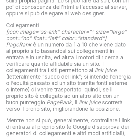
sulla propria pagina. Lo si può fare da soli, con un
po’ di conoscenza dell’html e l’accesso al server,
oppure si può delegare al web designer.
Collegamenti
[icon image=”ss-link” character=”” size=”large”
cont=”no” float=”left” color=”standard”]
PageRank
è un numero da 1 a 10 che viene dato
al proprio sito basandosi sui collegamenti in
entrata e in uscita, ed aiuta i motori di ricerca a
verificare quanto affidabile sia un sito. I
collegamenti tra i siti permettono al
link juice
(letteralmente “succo del link”; si intende l’energia
o l’equità passato ad un sito tramite fonti esterne
o interne) di venire trasportato: quindi, se il
proprio sito è collegato ad un altro sito con un
buon punteggio
PageRank,
il
link juice
scorrerà
verso il prorio sito, migliorandone la posizione.
Mentre non si può, generalmente, controllare i link
di entrata al proprio sito (e Google disapprova dei
generatori di collegamenti e altri modi artificiali),